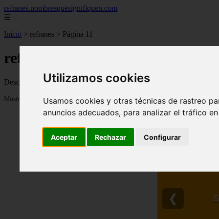
refranes.nombresquesignifiquen.com
☰
Inicio
>
refranes
>
Página 11
refranes
Utilizamos cookies
Descubre todas las noticias de la categoría refranes. Artículos actua
Mostrando 241 - 264 de 318 artículos
Usamos cookies y otras técnicas de rastreo pa
anuncios adecuados, para analizar el tráfico e
Aceptar
Rechazar
Configurar
❮
S