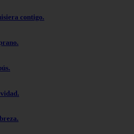
isiera contigo.
prano.
bús.
vidad.
breza.