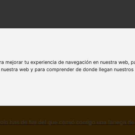
lizados y contenido de calidad en refranes.nombresquesignifiquen.com.
ra mejorar tu experiencia de navegación en nuestra web, p
n nuestra web y para comprender de donde llegan nuestros v
olo has de fiar del que comió contigo una fanega de 