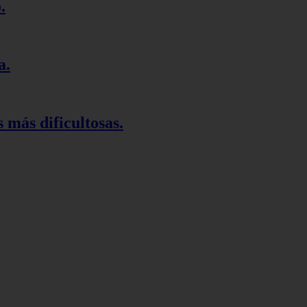
.
a.
 más dificultosas.