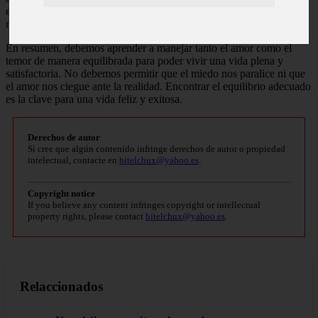
estos sentimientos domina sobre el otro, puede llevar a una actitud
negativa y poco saludable.
En resumen, debemos aprender a manejar tanto el amor como el
temor de manera equilibrada para poder vivir una vida plena y
satisfactoria. No debemos permitir que el miedo nos paralice ni que
el amor nos ciegue ante la realidad. Encontrar el equilibrio adecuado
es la clave para una vida feliz y exitosa.
Derechos de autor
Si cree que algún contenido infringe derechos de autor o propiedad
intelectual, contacte en
bitelchux@yahoo.es
.
Copyright notice
If you believe any content infringes copyright or intellectual
property rights, please contact
bitelchux@yahoo.es
.
Relaccionados