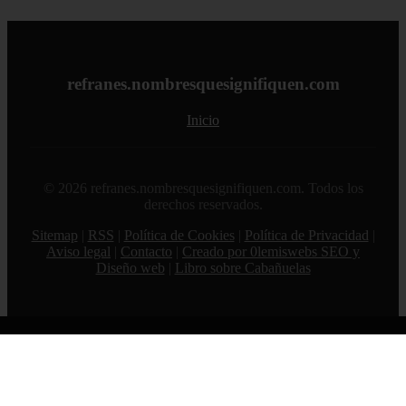
refranes.nombresquesignifiquen.com
Inicio
© 2026 refranes.nombresquesignifiquen.com. Todos los
derechos reservados.
Sitemap
|
RSS
|
Política de Cookies
|
Política de Privacidad
|
Aviso legal
|
Contacto
|
Creado por 0lemiswebs SEO y
Diseño web
|
Libro sobre Cabañuelas