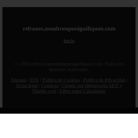
refranes.nombresquesignifiquen.com
Inicio
© 2026 refranes.nombresquesignifiquen.com. Todos los
derechos reservados.
Sitemap
|
RSS
|
Política de Cookies
|
Política de Privacidad
|
Aviso legal
|
Contacto
|
Creado por 0lemiswebs SEO y
Diseño web
|
Libro sobre Cabañuelas