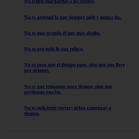
No echéis margaritas a los cerdos.
No es amistad la que siempre pide y nunca da.
No es más grande el que más abulta.
No es oro todo lo que reluce.
No es peor que el tiempo pase, sino que nos lleve
por delante.
No es que tengamos poco tiempo, sino que
perdemos mucho.
No es suficiente correr; debes comenzar a
tiempo.