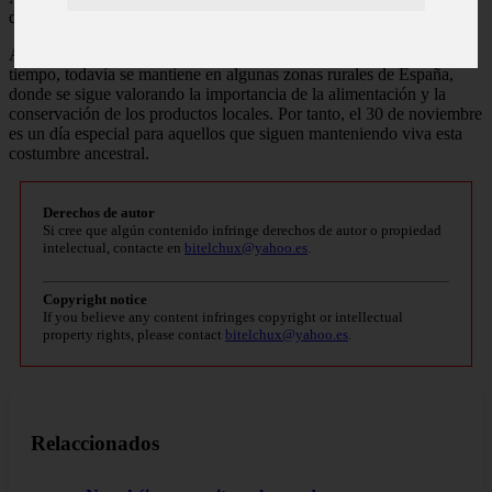
disfrutar de una buena comida y bebida.
Aunque esta tradición ha ido perdiendo fuerza con el paso del
tiempo, todavía se mantiene en algunas zonas rurales de España,
donde se sigue valorando la importancia de la alimentación y la
conservación de los productos locales. Por tanto, el 30 de noviembre
es un día especial para aquellos que siguen manteniendo viva esta
costumbre ancestral.
Derechos de autor
Si cree que algún contenido infringe derechos de autor o propiedad
intelectual, contacte en
bitelchux@yahoo.es
.
Copyright notice
If you believe any content infringes copyright or intellectual
property rights, please contact
bitelchux@yahoo.es
.
Relaccionados