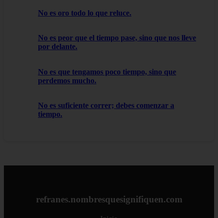
No es oro todo lo que reluce.
No es peor que el tiempo pase, sino que nos lleve
por delante.
No es que tengamos poco tiempo, sino que
perdemos mucho.
No es suficiente correr; debes comenzar a
tiempo.
refranes.nombresquesignifiquen.com