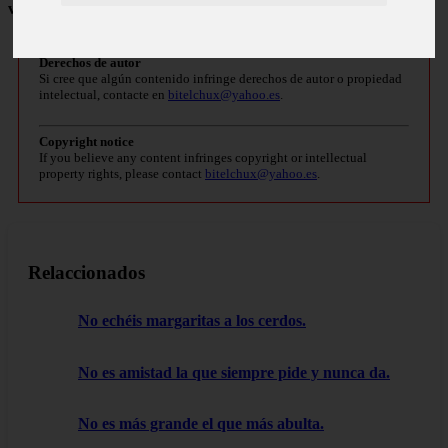
vulnerables
.
Derechos de autor
Si cree que algún contenido infringe derechos de autor o propiedad
intelectual, contacte en
bitelchux@yahoo.es
.
Copyright notice
If you believe any content infringes copyright or intellectual
property rights, please contact
bitelchux@yahoo.es
.
Relaccionados
No echéis margaritas a los cerdos.
No es amistad la que siempre pide y nunca da.
No es más grande el que más abulta.